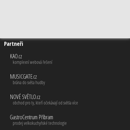
Partneři
KAO.cz
komplexní webová řešení
MUSICGATE.cz
brána do světa hudby
NOVÉ SVĚTLO.cz
obchod pro ty, kteří očekávají od světla více
GastroCentrum Příbram
prodej velkokuchyňské technologie