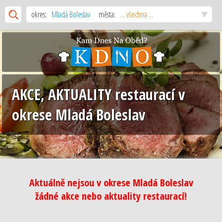
okres:
Mladá Boleslav
města:
... všechna ...
AKCE, AKTUALITY restaurací v
okrese Mladá Boleslav
Aktuálně nejsou v okrese Mladá Boleslav
žádné akce nebo aktuality restaurací!