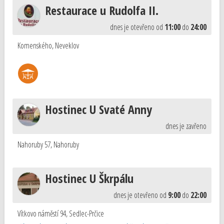
Restaurace u Rudolfa II.
dnes je otevřeno od
11:00
do
24:00
Komenského
,
Neveklov
Hostinec U Svaté Anny
dnes je zavřeno
Nahoruby 57
,
Nahoruby
Hostinec U Škrpálu
dnes je otevřeno od
9:00
do
22:00
Vítkovo náměstí 94
,
Sedlec-Prčice