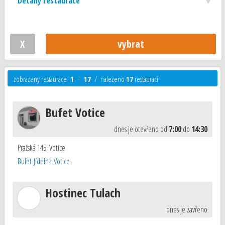
Detaily restaurace
zobrazeny restaurace
1
−
17
/ nalezeno
17
restaurací
Bufet Votice
dnes je otevřeno od
7:00
do
14:30
Pražská 145
,
Votice
Bufet-Jídelna-Votice
Hostinec Tulach
dnes je zavřeno