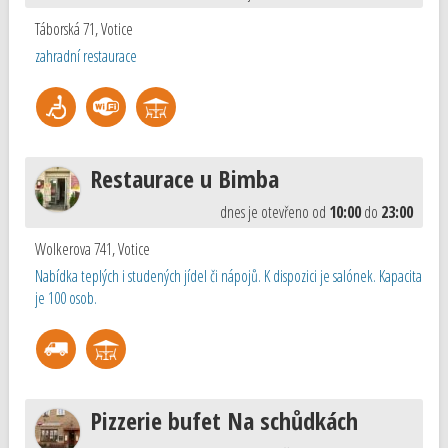
Táborská 71
,
Votice
zahradní restaurace
Restaurace u Bimba
dnes je otevřeno od
10:00
do
23:00
Wolkerova 741
,
Votice
Nabídka teplých i studených jídel či nápojů. K dispozici je salónek. Kapacita
je 100 osob.
Pizzerie bufet Na schůdkách