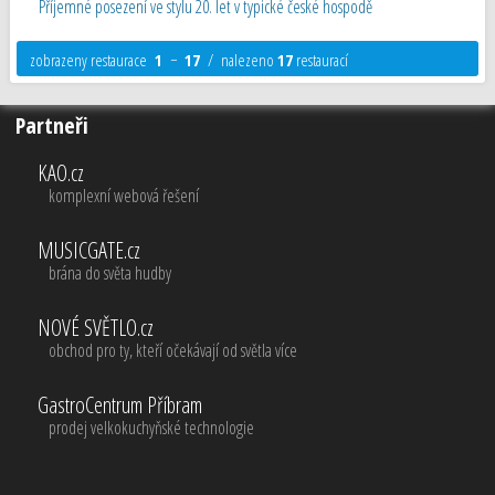
Příjemné posezení ve stylu 20. let v typické české hospodě
zobrazeny restaurace
1
−
17
/ nalezeno
17
restaurací
Partneři
KAO.cz
komplexní webová řešení
MUSICGATE.cz
brána do světa hudby
NOVÉ SVĚTLO.cz
obchod pro ty, kteří očekávají od světla více
GastroCentrum Příbram
prodej velkokuchyňské technologie