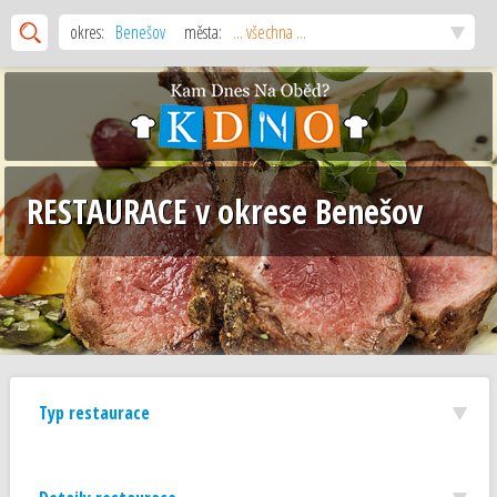
okres:
Benešov
města:
... všechna ...
RESTAURACE v okrese Benešov
Typ restaurace