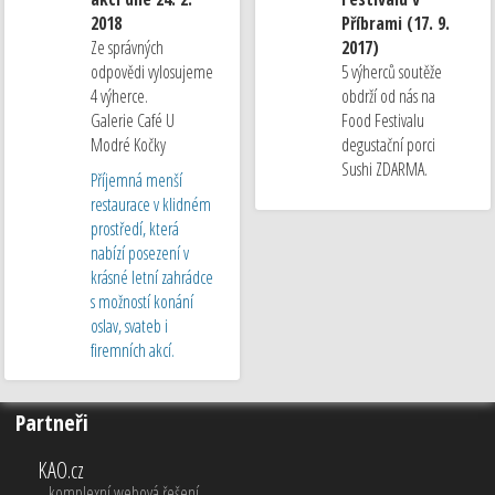
2018
Příbrami (17. 9.
Ze správných
2017)
odpovědi vylosujeme
5 výherců soutěže
4 výherce.
obdrží od nás na
Galerie Café U
Food Festivalu
Modré Kočky
degustační porci
Sushi ZDARMA.
Příjemná menší
restaurace v klidném
prostředí, která
nabízí posezení v
krásné letní zahrádce
s možností konání
oslav, svateb i
firemních akcí.
Partneři
KAO.cz
komplexní webová řešení