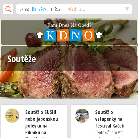
okres:
Benešov
města:
... všechna ...
Soutěže
Soutěž o SUSHI
Soutěž o
nebo japonskou
vstupenky na
polévku na
festival Kačeři
Pikniku na
Tentokrát pro Vás