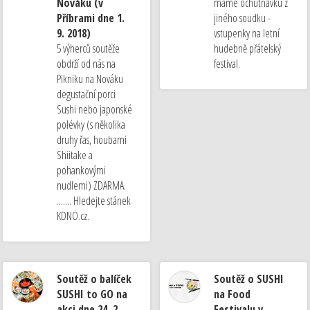
Nováku (v
máme ochutnávku z
Příbrami dne 1.
jiného soudku -
9. 2018)
vstupenky na letní
5 výherců soutěže
hudebně přátelský
obdrží od nás na
festival.
Pikniku na Nováku
degustační porci
Sushi nebo japonské
polévky (s několika
druhy řas, houbami
Shiitake a
pohankovými
nudlemi) ZDARMA.
....... Hledejte stánek
KDNO.cz.
Soutěž o balíček
Soutěž o SUSHI
SUSHI to GO na
na Food
akci dne 24. 2.
Festivalu v