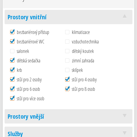
Prostory vnitřní
bezbariérový přístup
klimatizace
bezbariérové WC
vzduchotechnika
salonek
dětský koutek
dětská sedačka
zimní zahrada
krb
sklípek
stůl pro 2 osoby
stůl pro 4 osoby
stůl pro 6 osob
stůl pro 8 osob
stůl pro více osob
Prostory vnější
Služby