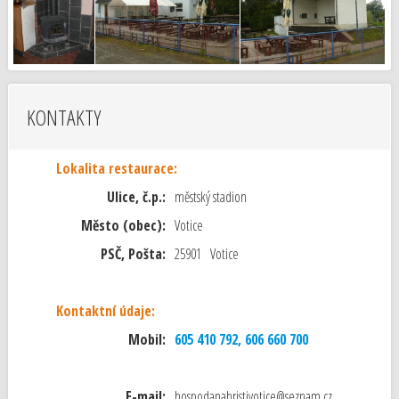
KONTAKTY
Lokalita restaurace:
Ulice, č.p.:
městský stadion
Město (obec):
Votice
PSČ, Pošta:
25901 Votice
Kontaktní údaje:
Mobil:
605 410 792, 606 660 700
E-mail:
hospodanahristivotice@seznam.cz