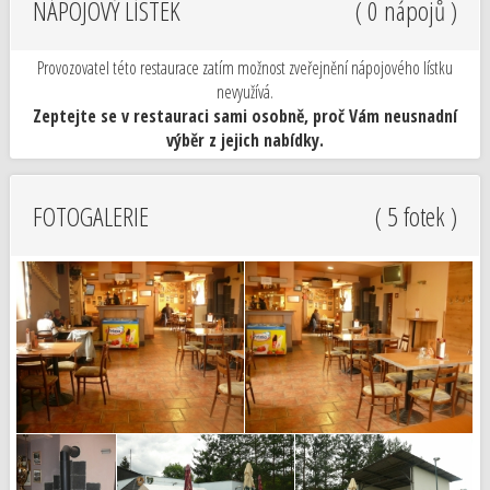
NÁPOJOVÝ LÍSTEK
( 0 nápojů )
Provozovatel této restaurace zatím možnost zveřejnění nápojového lístku
nevyužívá.
Zeptejte se v restauraci sami osobně, proč Vám neusnadní
výběr z jejich nabídky.
FOTOGALERIE
( 5 fotek )