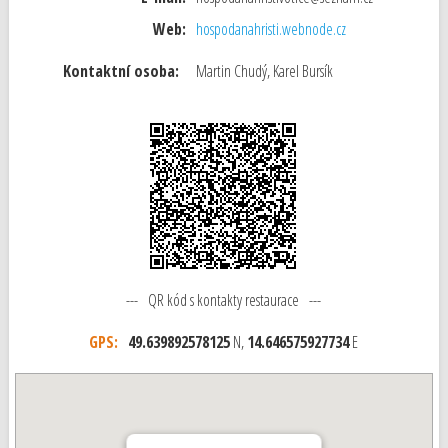
Web:
hospodanahristi.webnode.cz
Kontaktní osoba:
Martin Chudý, Karel Bursík
--- QR kód s kontakty restaurace ---
GPS:
49.639892578125
N,
14.646575927734
E