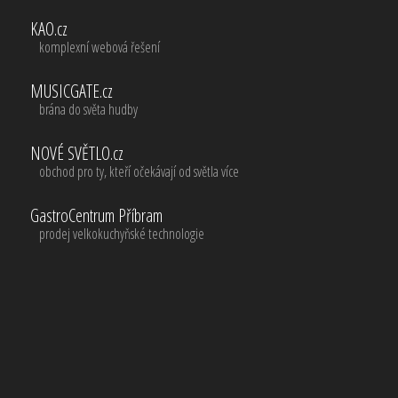
KAO.cz
komplexní webová řešení
MUSICGATE.cz
brána do světa hudby
NOVÉ SVĚTLO.cz
obchod pro ty, kteří očekávají od světla více
GastroCentrum Příbram
prodej velkokuchyňské technologie