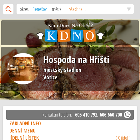
okres:
Benešov
města:
... všechna ...
Hospoda na Hřišti
městský stadion
Votice
kontaktní telefon:
605 410 792, 606 660 700
ZÁKLADNÍ INFO
DENNÍ MENU
JÍDELNÍ LÍSTEK
( 0 jídel )