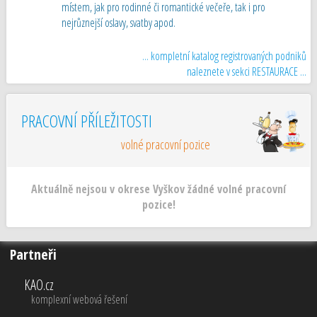
místem, jak pro rodinné či romantické večeře, tak i pro
nejrůznejší oslavy, svatby apod.
... kompletní katalog registrovaných podniků
naleznete v sekci RESTAURACE ...
PRACOVNÍ PŘÍLEŽITOSTI
volné pracovní pozice
Aktuálně nejsou v okrese Vyškov žádné volné pracovní
pozice!
Partneři
KAO.cz
komplexní webová řešení