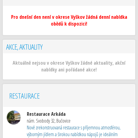
Pro dnešní den není v okrese Vyškov žádná denní nabídka
obědů k dispozici!
AKCE, AKTUALITY
Aktuálně nejsou v okrese Vyškov žádné aktuality, akční
nabídky ani pořádané akce!
RESTAURACE
Restaurace Arkáda
nám. Svobody 32
,
Bučovice
Nově zrekonstruovaná restaurace s příjemnou atmosférou,
výborným jídlem a širokou nabídkou nápojů je ideálním