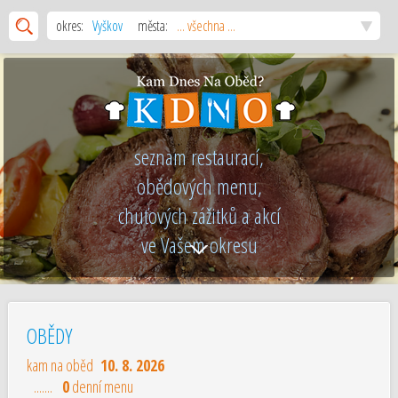
okres:
Vyškov
města:
... všechna ...
seznam restaurací,
obědových menu,
chuťových zážitků a akcí
ve Vašem okresu
OBĚDY
kam na oběd
10. 8. 2026
.......
0
denní menu