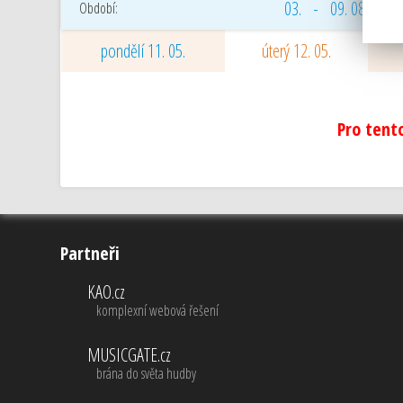
03. - 09. 08. 2026
Období:
pondělí 11. 05.
úterý 12. 05.
Pro tent
Partneři
KAO.cz
komplexní webová řešení
MUSICGATE.cz
brána do světa hudby