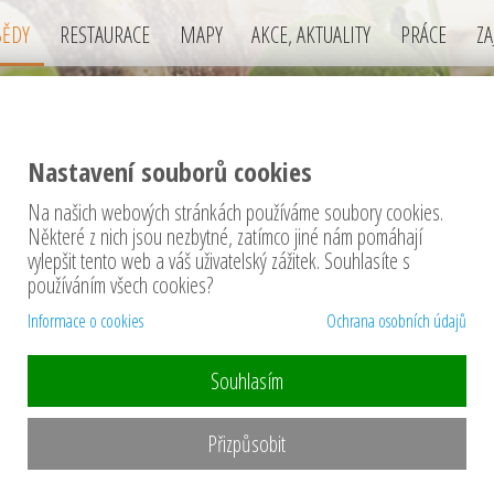
BĚDY
RESTAURACE
MAPY
AKCE, AKTUALITY
PRÁCE
ZA
Nastavení souborů cookies
Na našich webových stránkách používáme soubory cookies.
DY v okrese Tábor
Některé z nich jsou nezbytné, zatímco jiné nám pomáhají
vylepšit tento web a váš uživatelský zážitek. Souhlasíte s
používáním všech cookies?
Informace o cookies
Ochrana osobních údajů
Souhlasím
denní menu ......
Přizpůsobit