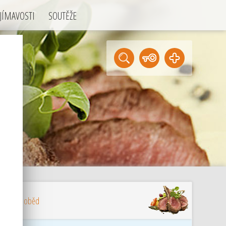
JÍMAVOSTI
SOUTĚŽE
. kam na oběd