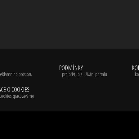
A
PODMÍNKY
KO
reklamního prostoru
pro přístup a uživání portálu
ko
CE O COOKIES
é cookies zpacováváme