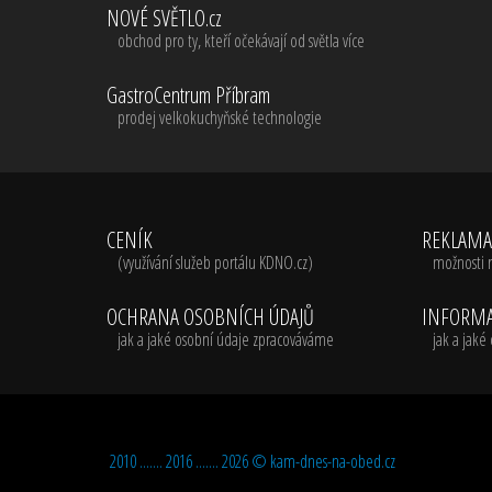
NOVÉ SVĚTLO.cz
obchod pro ty, kteří očekávají od světla více
GastroCentrum Příbram
prodej velkokuchyňské technologie
CENÍK
REKLAM
(využívání služeb portálu KDNO.cz)
možnosti 
OCHRANA OSOBNÍCH ÚDAJŮ
INFORMA
jak a jaké osobní údaje zpracováváme
jak a jak
2010 ....... 2016 ....... 2026 ©
kam-dnes-na-obed.cz