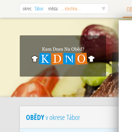
okres:
Tábor
města:
... všechna ...
O
OBĚ
OBĚDY
v okrese Tábor