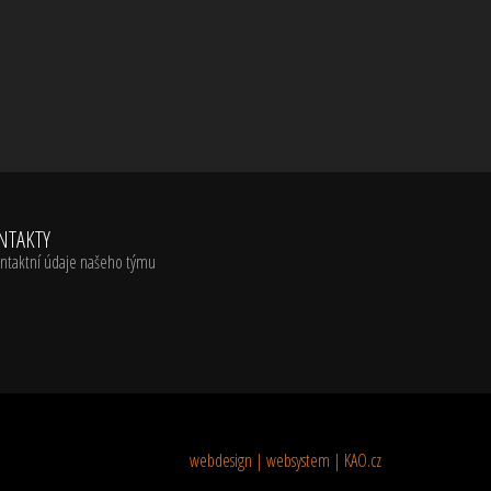
NTAKTY
ntaktní údaje našeho týmu
webdesign | websystem | KAO.cz