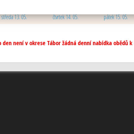
10. - 16. 08. 2026
středa 13. 05.
čtvrtek 14. 05.
pátek 15. 05.
o den není v okrese Tábor žádná denní nabídka obědů k d