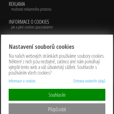
REKLAMA
možnosti reklamního prostoru
INFORMACE O COOKIES
jak a jaké cookies zpacováváme
PODMÍNKY
Nastavení souborů cookies
pro přístup a uživání portálu
Na našich webových stránkách používáme soubory cookies.
Některé z nich jsou nezbytné, zatímco jiné nám pomáhají
vylepšit tento web a váš uživatelský zážitek. Souhlasíte s
KONTAKTY
používáním všech cookies?
kontaktní údaje našeho týmu
Informace o cookies
Ochrana osobních údajů
Souhlasím
2010 ....... 2016 ....... 2026 ©
kam-dnes-na-
obed.cz
Přizpůsobit
webdesign | websystem | KAO.cz