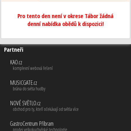
Pro tento den není v okrese Tábor žádná
denní nabídka obědů k dispozici!
Partneři
KAO.cz
komplexní webová řešení
MUSICGATE.cz
brána do světa hudby
NOVÉ SVĚTLO.cz
obchod pro ty, kteří očekávají od světla více
GastroCentrum Příbram
prodej velkokuchyňské technologie