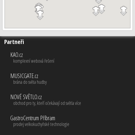
Partneři
KAO.cz
komplexní webová řešení
MUSICGATE.cz
brána do světa hudby
NOVÉ SVĚTLO.cz
obchod pro ty, kteří očekávají od světla více
GastroCentrum Příbram
prodej velkokuchyňské technologie