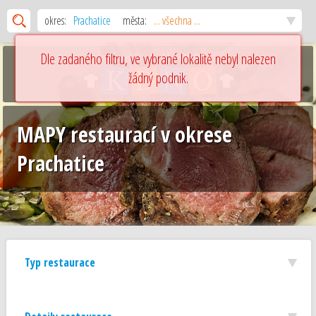
okres:
Prachatice
města:
... všechna ...
Dle zadaného filtru, ve vybrané lokalitě nebyl nalezen
žádný podnik.
MAPY restaurací v okrese
Prachatice
Typ restaurace