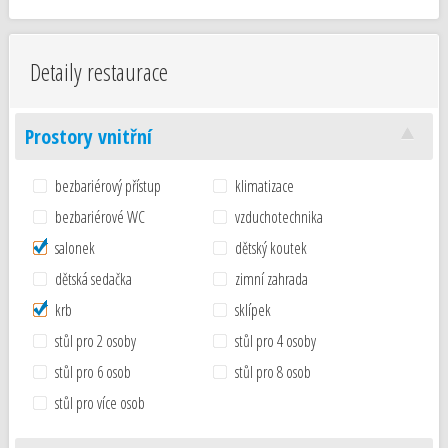
Detaily restaurace
Prostory vnitřní
bezbariérový přístup
klimatizace
bezbariérové WC
vzduchotechnika
salonek
dětský koutek
dětská sedačka
zimní zahrada
krb
sklípek
stůl pro 2 osoby
stůl pro 4 osoby
stůl pro 6 osob
stůl pro 8 osob
stůl pro více osob