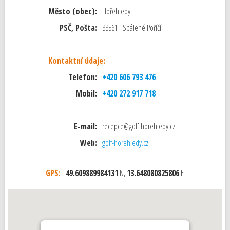
Město (obec):
Hořehledy
PSČ, Pošta:
33561 Spálené Poříčí
Kontaktní údaje:
Telefon:
+420 606 793 476
Mobil:
+420 272 917 718
E-mail:
recepce@golf-horehledy.cz
Web:
golf-horehledy.cz
GPS:
49.609889984131
N,
13.648080825806
E