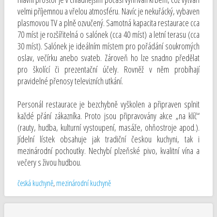
velmi příjemnou a vřelou atmosféru. Navíc je nekuřácký, vybaven
plasmovou TV a plně ozvučený. Samotná kapacita restaurace cca
70 míst je rozšířitelná o salónek (cca 40 míst) a letní terasu (cca
30 míst). Salónek je ideálním místem pro pořádání soukromých
oslav, večírku anebo svateb. Zároveň ho lze snadno předělat
pro školící či prezentační účely. Rovněž v něm probíhají
pravidelné přenosy televizních utkání.
Personál restaurace je bezchybně vyškolen a připraven splnit
každé přání zákazníka. Proto jsou připravovány akce „na klíč“
(rauty, hudba, kulturní vystoupení, masáže, ohňostroje apod.).
Jídelní lístek obsahuje jak tradiční českou kuchyni, tak i
mezinárodní pochoutky. Nechybí plzeňské pivo, kvalitní vína a
večery s živou hudbou.
česká kuchyně
,
mezinárodní kuchyně