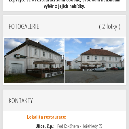
výběr z jejich nabídky.
FOTOGALERIE
( 2 fotky )
KONTAKTY
Lokalita restaurace:
Ulice, č.p.:
Pod Kokšínem - Hořehledy 35