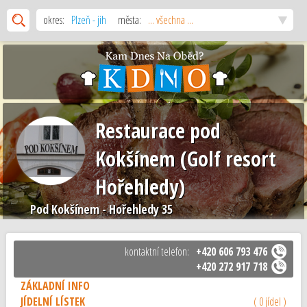
okres:
Plzeň - jih
města:
... všechna ...
Restaurace pod
Kokšínem (Golf resort
Hořehledy)
Pod Kokšínem - Hořehledy 35
Hořehledy
kontaktní telefon:
+420 606 793 476
+420 272 917 718
ZÁKLADNÍ INFO
JÍDELNÍ LÍSTEK
( 0 jídel )