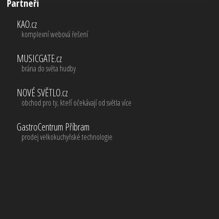
Partneři
KAO.cz
komplexní webová řešení
MUSICGATE.cz
brána do světa hudby
NOVÉ SVĚTLO.cz
obchod pro ty, kteří očekávají od světla více
GastroCentrum Příbram
prodej velkokuchyňské technologie