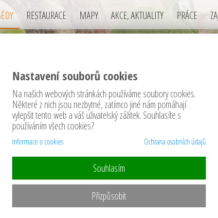
BĚDY
RESTAURACE
MAPY
AKCE, AKTUALITY
PRÁCE
ZA
Nastavení souborů cookies
Na našich webových stránkách používáme soubory cookies.
DY v okrese Písek
Některé z nich jsou nezbytné, zatímco jiné nám pomáhají
vylepšit tento web a váš uživatelský zážitek. Souhlasíte s
používáním všech cookies?
Informace o cookies
Ochrana osobních údajů
Souhlasím
denní menu ......
Přizpůsobit