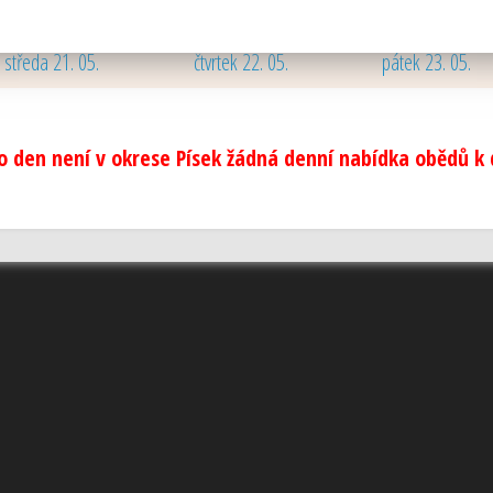
10. - 16. 08. 2026
středa 21. 05.
čtvrtek 22. 05.
pátek 23. 05.
o den není v okrese Písek žádná denní nabídka obědů k d