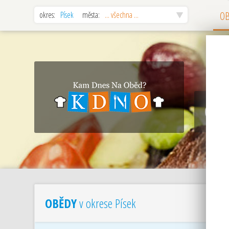
okres:
Písek
města:
... všechna ...
O
OBĚ
OBĚDY
v okrese Písek