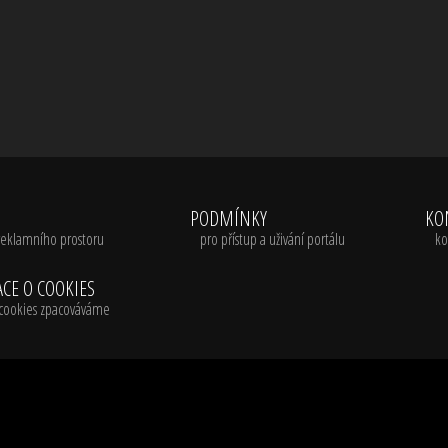
A
PODMÍNKY
KO
reklamního prostoru
pro přístup a uživání portálu
ko
CE O COOKIES
é cookies zpacováváme