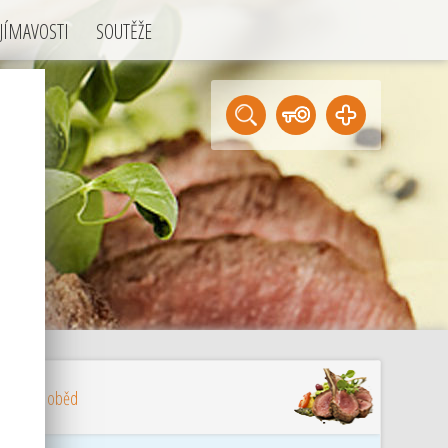
JÍMAVOSTI
SOUTĚŽE
. kam na oběd