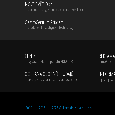
NOVÉ SVĚTLO.cz
obchod pro ty, kteří očekávají od světla více
GastroCentrum Příbram
prodej velkokuchyňské technologie
CENÍK
REKLAM
(využívání služeb portálu KDNO.cz)
možnosti 
OCHRANA OSOBNÍCH ÚDAJŮ
INFORMA
jak a jaké osobní údaje zpracováváme
jak a jak
2010 ....... 2016 ....... 2026 ©
kam-dnes-na-obed.cz