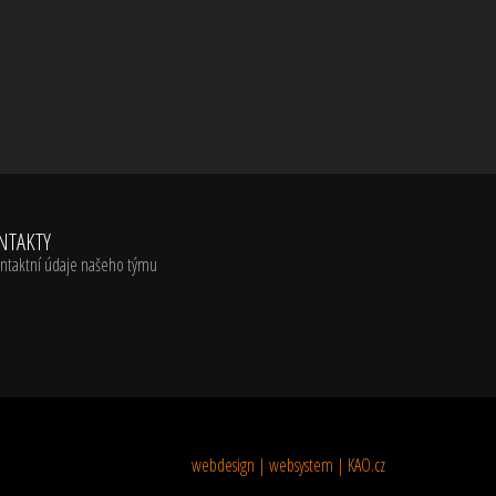
NTAKTY
ntaktní údaje našeho týmu
webdesign | websystem | KAO.cz