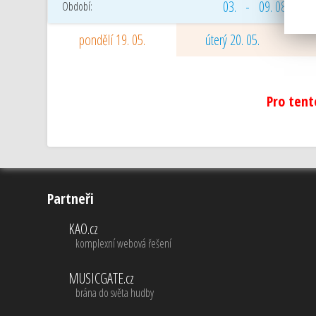
03. - 09. 08. 2026
Období:
pondělí 19. 05.
úterý 20. 05.
Pro tent
Partneři
KAO.cz
komplexní webová řešení
MUSICGATE.cz
brána do světa hudby