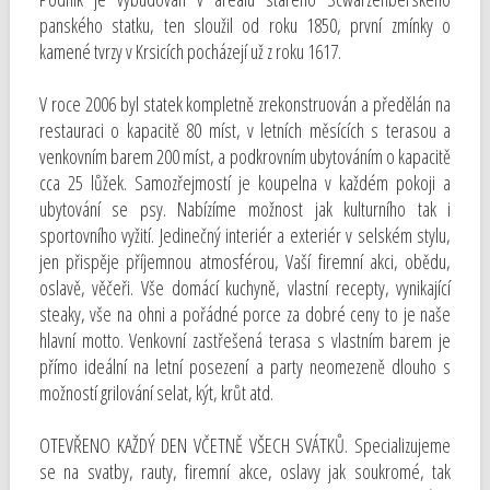
panského statku, ten sloužil od roku 1850, první zmínky o
kamené tvrzy v Krsicích pocházejí už z roku 1617.
V roce 2006 byl statek kompletně zrekonstruován a předělán na
restauraci o kapacitě 80 míst, v letních měsících s terasou a
venkovním barem 200 míst, a podkrovním ubytováním o kapacitě
cca 25 lůžek. Samozřejmostí je koupelna v každém pokoji a
ubytování se psy. Nabízíme možnost jak kulturního tak i
sportovního vyžití. Jedinečný interiér a exteriér v selském stylu,
jen přispěje příjemnou atmosférou, Vaší firemní akci, obědu,
oslavě, věčeři. Vše domácí kuchyně, vlastní recepty, vynikající
steaky, vše na ohni a pořádné porce za dobré ceny to je naše
hlavní motto. Venkovní zastřešená terasa s vlastním barem je
přímo ideální na letní posezení a party neomezeně dlouho s
možností grilování selat, kýt, krůt atd.
OTEVŘENO KAŽDÝ DEN VČETNĚ VŠECH SVÁTKŮ. Specializujeme
se na svatby, rauty, firemní akce, oslavy jak soukromé, tak