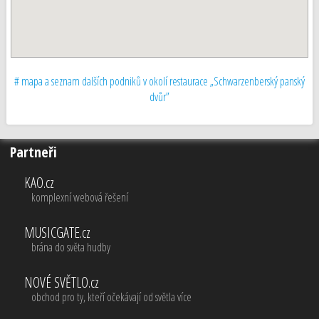
# mapa a seznam dalších podniků v okolí restaurace „Schwarzenberský panský
dvůr”
Partneři
KAO.cz
komplexní webová řešení
MUSICGATE.cz
brána do světa hudby
NOVÉ SVĚTLO.cz
obchod pro ty, kteří očekávají od světla více