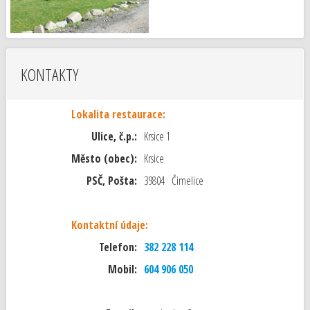
KONTAKTY
Lokalita restaurace:
Ulice, č.p.:
Krsice 1
Město (obec):
Krsice
PSČ, Pošta:
39804 Čimelice
Kontaktní údaje:
Telefon:
382 228 114
Mobil:
604 906 050