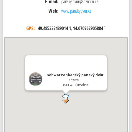
E-mail:
pansky.dvur@seznam.cz
Web:
www.panskydvur.cz
GPS:
49.485332489014
N,
14.070962905884
E
Schwarzenberský panský dvůr
Krsice 1
39804 Čimelice