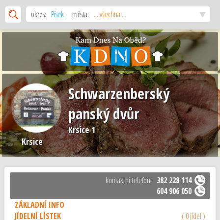
okres:
Písek
města:
... všechna ...
Schwarzenberský
panský dvůr
Krsice 1
Krsice
kontaktní telefon:
382 228 114
604 906 050
ZÁKLADNÍ INFO
JÍDELNÍ LÍSTEK
( 0 jídel )