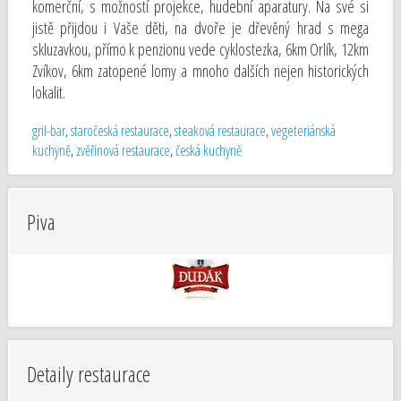
komerční, s možností projekce, hudební aparatury. Na své si
jistě přijdou i Vaše děti, na dvoře je dřevěný hrad s mega
skluzavkou, přímo k penzionu vede cyklostezka, 6km Orlík, 12km
Zvíkov, 6km zatopené lomy a mnoho dalších nejen historických
lokalit.
gril-bar
,
staročeská restaurace
,
steaková restaurace
,
vegeteriánská
kuchyně
,
zvěřinová restaurace
,
česká kuchyně
Piva
Detaily restaurace