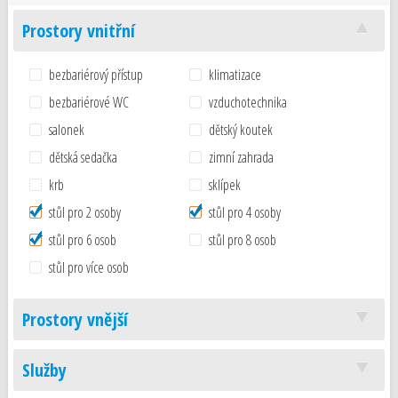
Prostory vnitřní
bezbariérový přístup
klimatizace
bezbariérové WC
vzduchotechnika
salonek
dětský koutek
dětská sedačka
zimní zahrada
krb
sklípek
stůl pro 2 osoby
stůl pro 4 osoby
stůl pro 6 osob
stůl pro 8 osob
stůl pro více osob
Prostory vnější
Služby