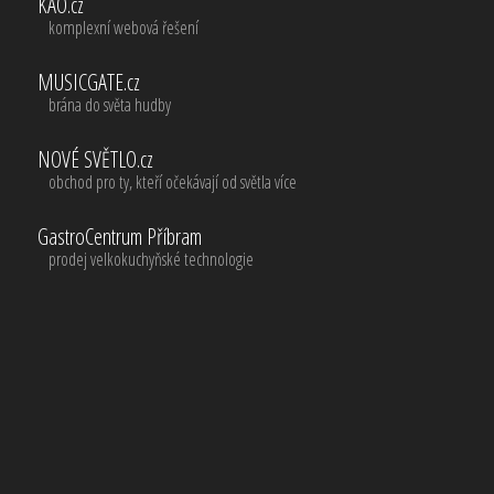
KAO.cz
komplexní webová řešení
MUSICGATE.cz
brána do světa hudby
NOVÉ SVĚTLO.cz
obchod pro ty, kteří očekávají od světla více
GastroCentrum Příbram
prodej velkokuchyňské technologie