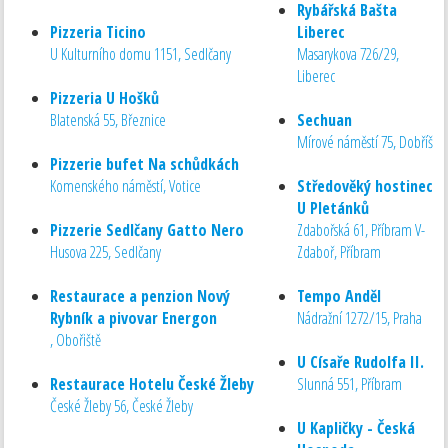
Rybářská Bašta
Pizzeria Ticino
Liberec
U Kulturního domu 1151, Sedlčany
Masarykova 726/29,
Liberec
Pizzeria U Hošků
Blatenská 55, Březnice
Sechuan
Mírové náměstí 75, Dobříš
Pizzerie bufet Na schůdkách
Komenského náměstí, Votice
Středověký hostinec
U Pletánků
Pizzerie Sedlčany Gatto Nero
Zdabořská 61, Příbram V-
Husova 225, Sedlčany
Zdaboř, Příbram
Restaurace a penzion Nový
Tempo Anděl
Rybník a pivovar Energon
Nádražní 1272/15, Praha
, Obořiště
U Císaře Rudolfa II.
Restaurace Hotelu České Žleby
Slunná 551, Příbram
České Žleby 56, České Žleby
U Kapličky - Česká