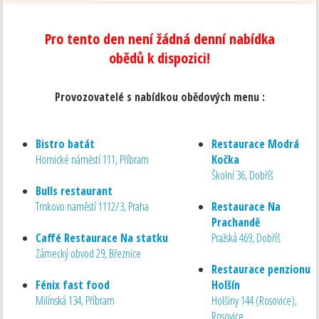
Pro tento den není žádná denní nabídka
obědů k dispozici!
Provozovatelé s nabídkou obědových menu :
Bistro batát
Restaurace Modrá
Hornické náměstí 111, Příbram
Kočka
Školní 36, Dobříš
Bulls restaurant
Trnkovo naměstí 1112/3, Praha
Restaurace Na
Prachandě
Caffé Restaurace Na statku
Pražská 469, Dobříš
Zámecký obvod 29, Březnice
Restaurace penzionu
Fénix fast food
Holšín
Milínská 134, Příbram
Holšiny 144 (Rosovice),
Rosovice