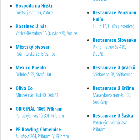
Hospoda na Hřišti
městský stadion, Votice
Restaurace Penzionu
Hulín
Hostinec U nás
Hulín 10, Hulín (Jesenice)
Votice-Beztahov 18 (u nádraží), Votice
Restaurace Slovanka
Městský pivovar
Plk. B. Petroviče 419,
Rožmitálská 23, Březnice
Dobříš
Mexico Pueblo
Restaurace U Jiráčků
Dělnická 35, Stará Huť
Štětkovice 38, Štětkovice
Olivo Co
Restaurace U Krčína
Mírové náměstí 40, Dobříš
Masarykovo náměstí 30,
Sedlčany
ORIGINÁL 1869 Příbram
Politických vězňů 301, Příbram
Restaurace U Šaška
Politických vězňů 287,
PB Bowling Chmelnice
Příbram
A. Jiráska 264, Příbram IV, Příbram