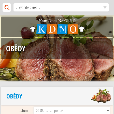
... vyberte okres ...
OBĚDY
OBĚDY
Datum: