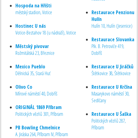
Hospoda na Hřišti
městský stadion, Votice
Restaurace Penzionu
Hulín
Hostinec U nás
Hulín 10, Hulín (Jesenice)
Votice-Beztahov 18 (u nádraží), Votice
Restaurace Slovanka
Městský pivovar
Plk. B. Petroviče 419,
Rožmitálská 23, Březnice
Dobříš
Mexico Pueblo
Restaurace U Jiráčků
Dělnická 35, Stará Huť
Štětkovice 38, Štětkovice
Olivo Co
Restaurace U Krčína
Mírové náměstí 40, Dobříš
Masarykovo náměstí 30,
Sedlčany
ORIGINÁL 1869 Příbram
Politických vězňů 301, Příbram
Restaurace U Šaška
Politických vězňů 287,
PB Bowling Chmelnice
Příbram
A. Jiráska 264, Příbram IV, Příbram