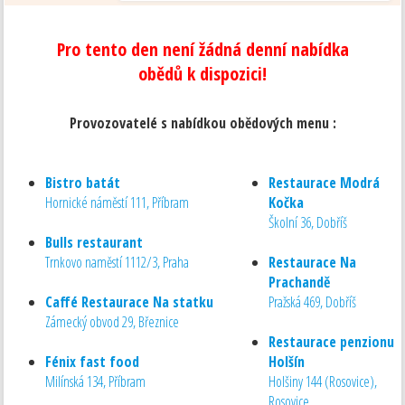
Pro tento den není žádná denní nabídka
obědů k dispozici!
Provozovatelé s nabídkou obědových menu :
Bistro batát
Restaurace Modrá
Hornické náměstí 111, Příbram
Kočka
Školní 36, Dobříš
Bulls restaurant
Trnkovo naměstí 1112/3, Praha
Restaurace Na
Prachandě
Caffé Restaurace Na statku
Pražská 469, Dobříš
Zámecký obvod 29, Březnice
Restaurace penzionu
Fénix fast food
Holšín
Milínská 134, Příbram
Holšiny 144 (Rosovice),
Rosovice