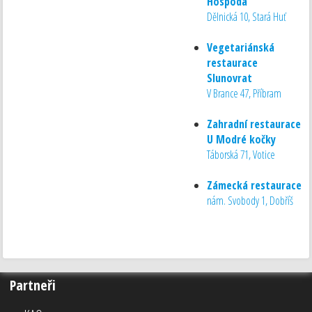
Hospoda
Dělnická 10, Stará Huť
Vegetariánská
restaurace
Slunovrat
V Brance 47, Příbram
Zahradní restaurace
U Modré kočky
Táborská 71, Votice
Zámecká restaurace
nám. Svobody 1, Dobříš
Partneři