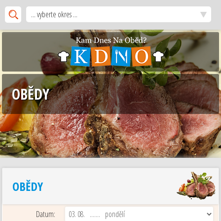
... vyberte okres ...
OBĚDY
OBĚDY
Datum: