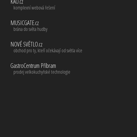
KAO.cz
komplexní webová řešení
MUSICGATE.cz
brána do světa hudby
NOVÉ SVĚTLO.cz
obchod pro ty, kteří očekávají od světla více
GastroCentrum Příbram
prodej velkokuchyňské technologie