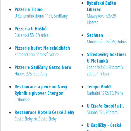
Rybářská Bašta
Pizzeria Ticino
Liberec
U Kulturního domu 1151, Sedlčany
Masarykova 726/29,
Liberec
Pizzeria U Hošků
Blatenská 55, Březnice
Sechuan
Mírové náměstí 75, Dobříš
Pizzerie bufet Na schůdkách
Komenského náměstí, Votice
Středověký hostinec
U Pletánků
Pizzerie Sedlčany Gatto Nero
Zdabořská 61, Příbram V-
Husova 225, Sedlčany
Zdaboř, Příbram
Restaurace a penzion Nový
Tempo Anděl
Rybník a pivovar Energon
Nádražní 1272/15, Praha
, Obořiště
U Císaře Rudolfa II.
Restaurace Hotelu České Žleby
Slunná 551, Příbram
České Žleby 56, České Žleby
U Kapličky - Česká