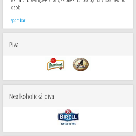
Bar a 2 bowlingové dráhy,salonek 15 osob,druhý salonek 30
osob.
sport-bar
Piva
Nealkoholická piva