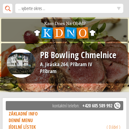
... vyberte okres ...
PB Bowling Chmelnice
A. Jiráska 264, Příbram IV
Příbram
kontaktní telefon:
+420 605 589 992
ZÁKLADNÍ INFO
DENNÍ MENU
JÍDELNÍ LÍSTEK
( 0 jídel )