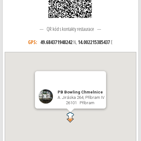
--- QR kód s kontakty restaurace ---
GPS:
49.684371948242
N,
14.002215385437
E
PB Bowling Chmelnice
A. Jiráska 264, Příbram IV
26101 Příbram