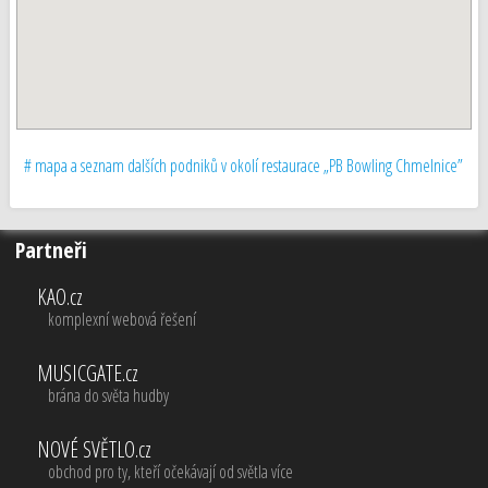
# mapa a seznam dalších podniků v okolí restaurace „PB Bowling Chmelnice”
Partneři
KAO.cz
komplexní webová řešení
MUSICGATE.cz
brána do světa hudby
NOVÉ SVĚTLO.cz
obchod pro ty, kteří očekávají od světla více