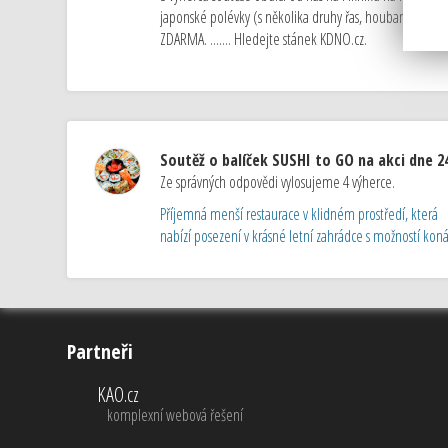
japonské polévky (s několika druhy řas, houbami Shii
ZDARMA. ....... Hledejte stánek KDNO.cz.
Soutěž o balíček SUSHI to GO na akci dne 24
Ze správných odpovědi vylosujeme 4 výherce.
Příjemná menší restaurace v klidném prostředí, která
nabízí posezení v krásné letní zahrádce s možností konán
Partneři
KAO.cz
komplexní webová řešení