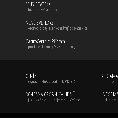
MUSICGATE.cz
brána do světa hudby
NOVÉ SVĚTLO.cz
obchod pro ty, kteří očekávají od světla více
GastroCentrum Příbram
prodej velkokuchyňské technologie
CENÍK
REKLAM
(využívání služeb portálu KDNO.cz)
možnosti 
OCHRANA OSOBNÍCH ÚDAJŮ
INFORMA
jak a jaké osobní údaje zpracováváme
jak a jak