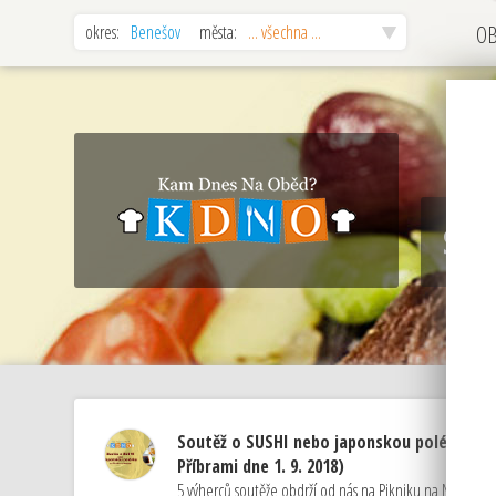
okres:
Benešov
města:
... všechna ...
O
Sou
Soutěž o SUSHI nebo japonskou polévku na
Příbrami dne 1. 9. 2018)
5 výherců soutěže obdrží od nás na Pikniku na Nováku 