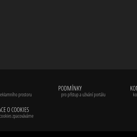
A
PODMÍNKY
KO
reklamního prostoru
pro přístup a uživání portálu
ko
CE O COOKIES
é cookies zpacováváme