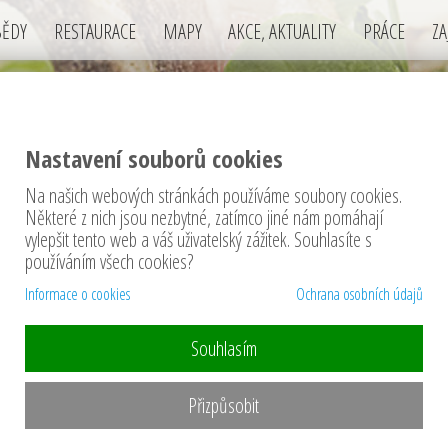
BĚDY
RESTAURACE
MAPY
AKCE, AKTUALITY
PRÁCE
ZA
Nastavení souborů cookies
Na našich webových stránkách používáme soubory cookies.
těže
Některé z nich jsou nezbytné, zatímco jiné nám pomáhají
vylepšit tento web a váš uživatelský zážitek. Souhlasíte s
používáním všech cookies?
Informace o cookies
Ochrana osobních údajů
Souhlasím
 Pikniku na Nováku (v
Soutěž o vstupen
Přizpůsobit
Tentokrát pro Vás m
degustační porci Sushi nebo
přátelský festival.