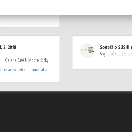
take a pohankovými nudlemi)
. 2. 2018
Soutěž o SUSHI n
5 výherců soutěže ob
Galerie Café U Modré Kočky
í oslav, svateb i firemních akcí.