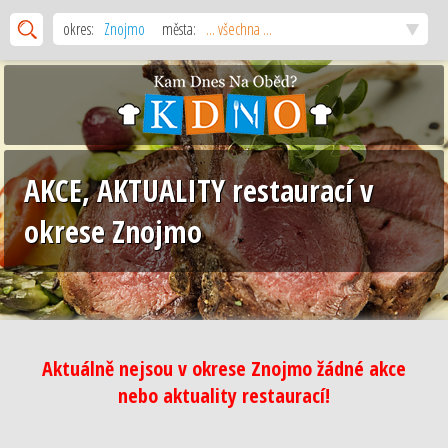
okres:
Znojmo
města:
... všechna ...
AKCE, AKTUALITY restaurací v
okrese Znojmo
Aktuálně nejsou v okrese Znojmo žádné akce
nebo aktuality restaurací!