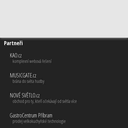
Partneři
KAO.cz
komplexní webová řešení
MUSICGATE.cz
brána do světa hudby
NOVÉ SVĚTLO.cz
obchod pro ty, kteří očekávají od světla více
GastroCentrum Příbram
prodej velkokuchyňské technologie