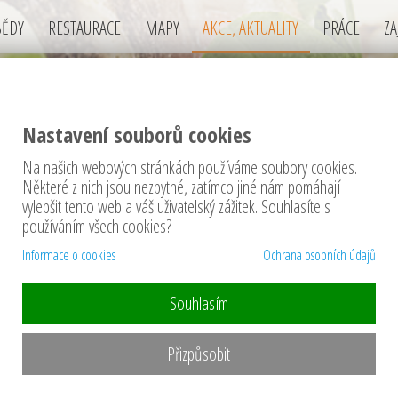
BĚDY
RESTAURACE
MAPY
AKCE, AKTUALITY
PRÁCE
ZA
Nastavení souborů cookies
Na našich webových stránkách používáme soubory cookies.
Některé z nich jsou nezbytné, zatímco jiné nám pomáhají
E, AKTUALITY restaurací v okrese Rak
vylepšit tento web a váš uživatelský zážitek. Souhlasíte s
používáním všech cookies?
Informace o cookies
Ochrana osobních údajů
Souhlasím
 nejsou v okrese Rakovník žádné akce nebo aktuality re
Přizpůsobit