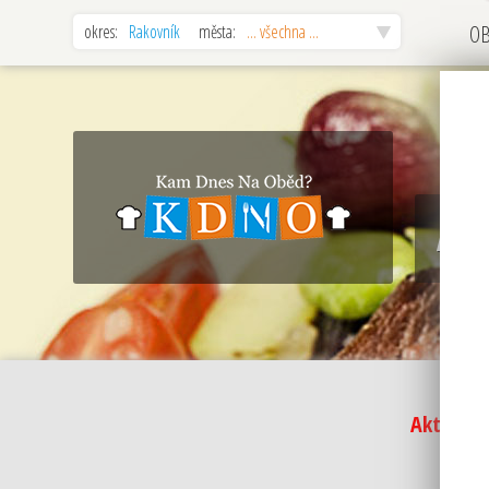
okres:
Rakovník
města:
... všechna ...
O
AKC
Aktuálně