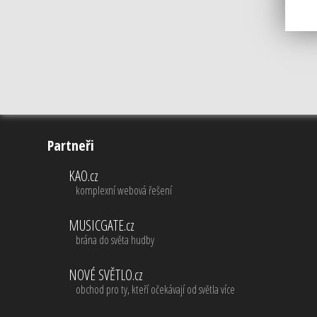
Partneři
KAO.cz
komplexní webová řešení
MUSICGATE.cz
brána do světa hudby
NOVÉ SVĚTLO.cz
obchod pro ty, kteří očekávají od světla více