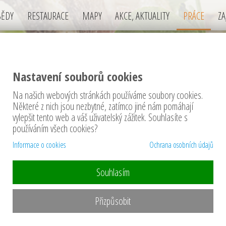
BĚDY
RESTAURACE
MAPY
AKCE, AKTUALITY
PRÁCE
ZA
Nastavení souborů cookies
Na našich webových stránkách používáme soubory cookies.
Některé z nich jsou nezbytné, zatímco jiné nám pomáhají
COVNÍ PŘÍLEŽITOSTI (volné pracovní po
vylepšit tento web a váš uživatelský zážitek. Souhlasíte s
ha (město)
používáním všech cookies?
Informace o cookies
Ochrana osobních údajů
Souhlasím
ou v restauracích v okrese Praha (město) žádné volné pr
Přizpůsobit