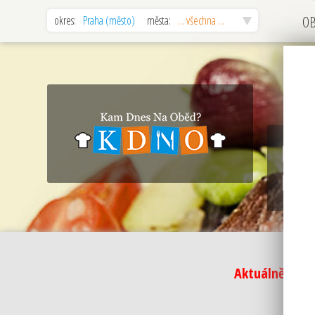
okres:
Praha (město)
města:
... všechna ...
O
PRA
Pra
Aktuálně nejs