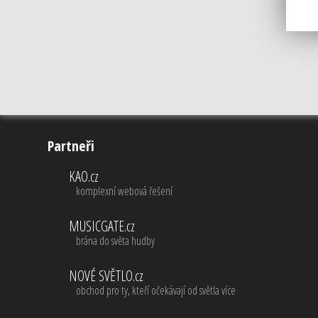
Partneři
KAO.cz
komplexní webová řešení
MUSICGATE.cz
brána do světa hudby
NOVÉ SVĚTLO.cz
obchod pro ty, kteří očekávají od světla více