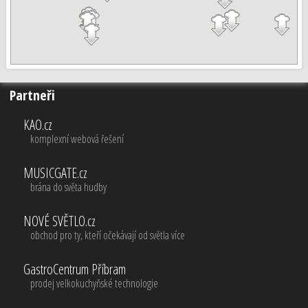
Partneři
KAO.cz
komplexní webová řešení
MUSICGATE.cz
brána do světa hudby
NOVÉ SVĚTLO.cz
obchod pro ty, kteří očekávají od světla více
GastroCentrum Příbram
prodej velkokuchyňské technologie