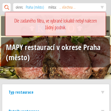
okres:
Praha (město)
města:
... všechna ...
Dle zadaného filtru, ve vybrané lokalitě nebyl nalezen
žádný podnik.
MAPY restaurací v okrese Praha
(město)
Typ restaurace