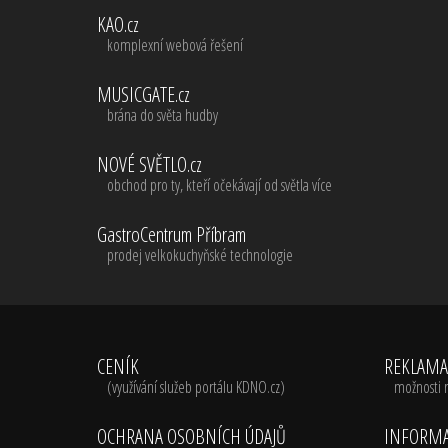
KAO.cz
komplexní webová řešení
MUSICGATE.cz
brána do světa hudby
NOVÉ SVĚTLO.cz
obchod pro ty, kteří očekávají od světla více
GastroCentrum Příbram
prodej velkokuchyňské technologie
CENÍK
REKLAM
(využívání služeb portálu KDNO.cz)
možnosti 
OCHRANA OSOBNÍCH ÚDAJŮ
INFORMA