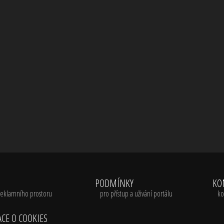
A
PODMÍNKY
KO
reklamního prostoru
pro přístup a uživání portálu
ko
CE O COOKIES