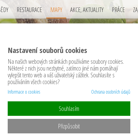
BĚDY
RESTAURACE
MAPY
AKCE, AKTUALITY
PRÁCE
ZA
Nastavení souborů cookies
Na našich webových stránkách používáme soubory cookies.
 restaurací v okrese Plzeň - jih
Některé z nich jsou nezbytné, zatímco jiné nám pomáhají
vylepšit tento web a váš uživatelský zážitek. Souhlasíte s
používáním všech cookies?
Informace o cookies
Ochrana osobních údajů
Souhlasím
Přizpůsobit