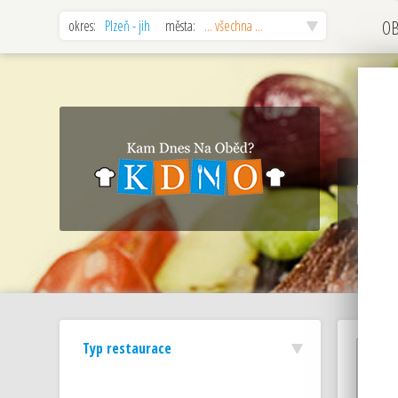
okres:
Plzeň - jih
města:
... všechna ...
O
MAPY
Typ restaurace