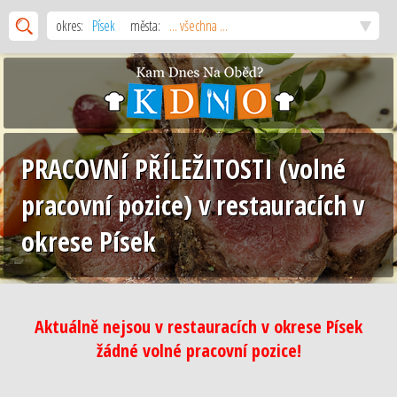
okres:
Písek
města:
... všechna ...
PRACOVNÍ PŘÍLEŽITOSTI (volné
pracovní pozice) v restauracích v
okrese Písek
Aktuálně nejsou v restauracích v okrese Písek
žádné volné pracovní pozice!