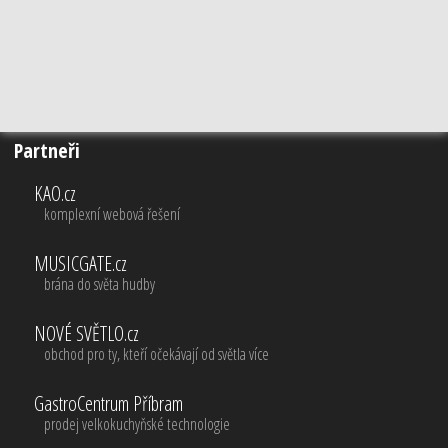
Partneři
KAO.cz
komplexní webová řešení
MUSICGATE.cz
brána do světa hudby
NOVÉ SVĚTLO.cz
obchod pro ty, kteří očekávají od světla více
GastroCentrum Příbram
prodej velkokuchyňské technologie