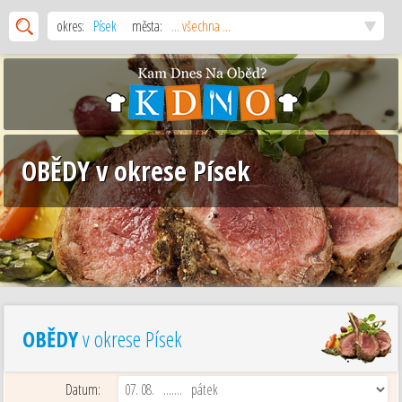
okres:
Písek
města:
... všechna ...
OBĚDY v okrese Písek
OBĚDY
v okrese Písek
Datum: