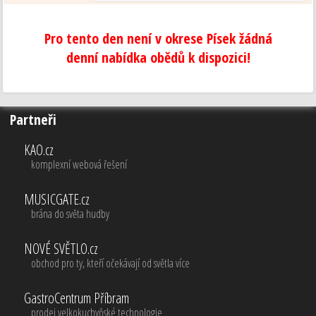
Pro tento den není v okrese Písek žádná
denní nabídka obědů k dispozici!
Partneři
KAO.cz
komplexní webová řešení
MUSICGATE.cz
brána do světa hudby
NOVÉ SVĚTLO.cz
obchod pro ty, kteří očekávají od světla více
GastroCentrum Příbram
prodej velkokuchyňské technologie