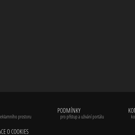
A
PODMÍNKY
KO
reklamního prostoru
pro přístup a uživání portálu
ko
CE O COOKIES