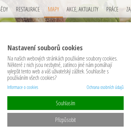
BĚDY
RESTAURACE
MAPY
AKCE, AKTUALITY
PRÁCE
ZA
Nastavení souborů cookies
Na našich webových stránkách používáme soubory cookies.
Y restaurací v okrese Písek
Některé z nich jsou nezbytné, zatímco jiné nám pomáhají
vylepšit tento web a váš uživatelský zážitek. Souhlasíte s
používáním všech cookies?
Informace o cookies
Ochrana osobních údajů
Souhlasím
Přizpůsobit