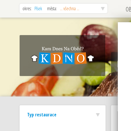
okres:
Písek
města:
... všechna ...
O
MAP
Typ restaurace