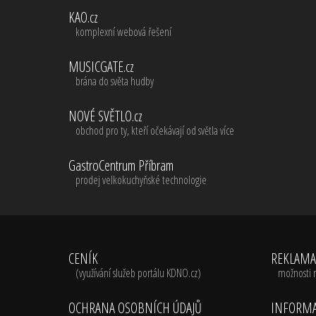
KAO.cz
komplexní webová řešení
MUSICGATE.cz
brána do světa hudby
NOVÉ SVĚTLO.cz
obchod pro ty, kteří očekávají od světla více
GastroCentrum Příbram
prodej velkokuchyňské technologie
CENÍK
REKLAM
(využívání služeb portálu KDNO.cz)
možnosti 
OCHRANA OSOBNÍCH ÚDAJŮ
INFORMA