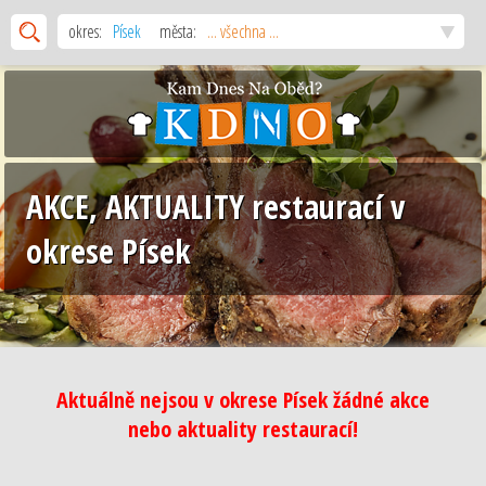
okres:
Písek
města:
... všechna ...
AKCE, AKTUALITY restaurací v
okrese Písek
Aktuálně nejsou v okrese Písek žádné akce
nebo aktuality restaurací!