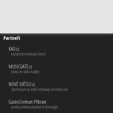
Partneři
KAO.cz
komplexní webová řešení
MUSICGATE.cz
brána do světa hudby
NOVÉ SVĚTLO.cz
obchod pro ty, kteří očekávají od světla více
GastroCentrum Příbram
prodej velkokuchyňské technologie