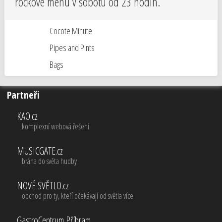
rockové menu v sobotu od 23 hodin.
Cocote Minute
Pipes and Pints
Bags
Partneři
KAO.cz
komplexní webová řešení
MUSICGATE.cz
brána do světa hudby
NOVÉ SVĚTLO.cz
obchod pro ty, kteří očekávají od světla více
GastroCentrum Příbram