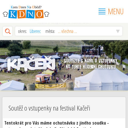
MENU
Soutěž o vstupenky na festival Kačeři
okres:
Liberec
města:
... všechna ...
Soutěž o vstupenky na festival Kačeři
Tentokrát pro Vás máme ochutnávku z jiného soudku -