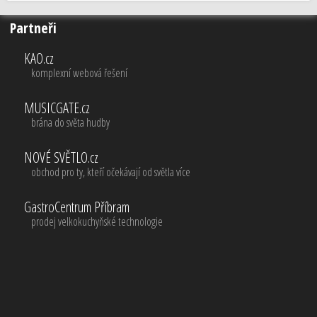
Partneři
KAO.cz
komplexní webová řešení
MUSICGATE.cz
brána do světa hudby
NOVÉ SVĚTLO.cz
obchod pro ty, kteří očekávají od světla více
GastroCentrum Příbram
prodej velkokuchyňské technologie