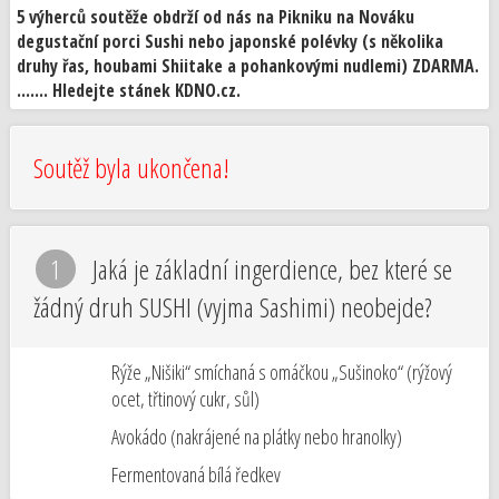
5 výherců soutěže obdrží od nás na Pikniku na Nováku
degustační porci Sushi nebo japonské polévky (s několika
druhy řas, houbami Shiitake a pohankovými nudlemi) ZDARMA.
....... Hledejte stánek KDNO.cz.
Soutěž byla ukončena!
1
Jaká je základní ingerdience, bez které se
žádný druh SUSHI (vyjma Sashimi) neobejde?
Rýže „Nišiki“ smíchaná s omáčkou „Sušinoko“ (rýžový
ocet, třtinový cukr, sůl)
Avokádo (nakrájené na plátky nebo hranolky)
Fermentovaná bílá ředkev