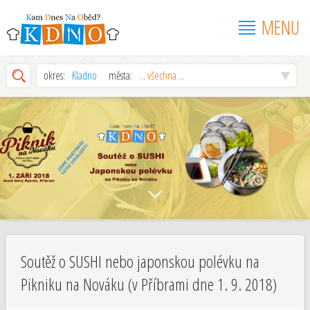
MENU
Soutěž o SUSHI nebo japonskou polévku na Pikniku na Nováku (v Příbrami dne 1. 9.
2018)
okres:
Kladno
města:
... všechna ...
Soutěž o SUSHI nebo japonskou polévku na
Pikniku na Nováku (v Příbrami dne 1. 9. 2018)