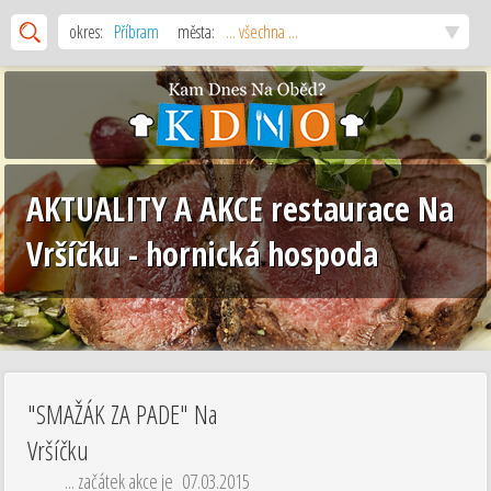
okres:
Příbram
města:
... všechna ...
AKTUALITY A AKCE restaurace Na
Vršíčku - hornická hospoda
"SMAŽÁK ZA PADE" Na
Vršíčku
... začátek akce je 07.03.2015