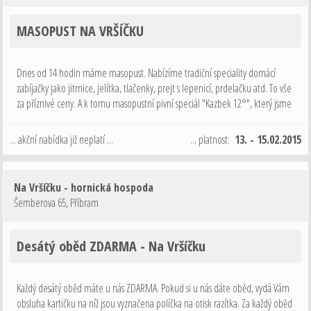
MASOPUST NA VRŠÍČKU
Dnes od 14 hodin máme masopust. Nabízíme tradiční speciality domácí
zabíjačky jako jitrnice, jelítka, tlačenky, prejt s lepenicí, prdelačku atd. To vše
za příznivé ceny. A k tomu masopustní pivní speciál "Kazbek 12°", který jsme
narazili už ve středu a zatím jej každý chválil. Tak …
... akční nabídka již neplatí ...
... platnost:
13. - 15.02.2015
Na Vršíčku - hornická hospoda
Šemberova 65
,
Příbram
Desátý oběd ZDARMA - Na Vršíčku
Každý desátý oběd máte u nás ZDARMA. Pokud si u nás dáte oběd, vydá Vám
obsluha kartičku na níž jsou vyznačena políčka na otisk razítka. Za každý oběd