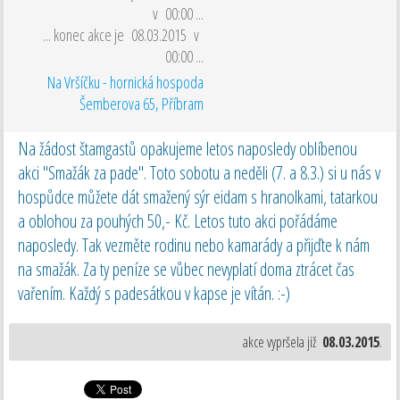
v 00:00 ...
... konec akce je 08.03.2015 v
00:00 ...
Na Vršíčku - hornická hospoda
Šemberova 65
,
Příbram
Na žádost štamgastů opakujeme letos naposledy oblíbenou
akci "Smažák za pade". Toto sobotu a neděli (7. a 8.3.) si u nás v
hospůdce můžete dát smažený sýr eidam s hranolkami, tatarkou
a oblohou za pouhých 50,- Kč. Letos tuto akci pořádáme
naposledy. Tak vezměte rodinu nebo kamarády a přijďte k nám
na smažák. Za ty peníze se vůbec nevyplatí doma ztrácet čas
vařením. Každý s padesátkou v kapse je vítán. :-)
akce vypršela již
08.03.2015
.