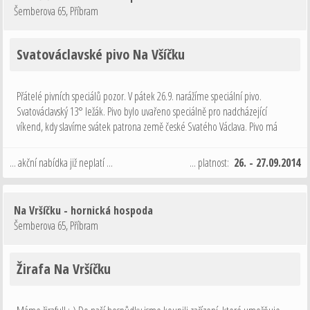
Šemberova 65
,
Příbram
Svatováclavské pivo Na Všíčku
Přátelé pivních speciálů pozor. V pátek 26.9. narážíme speciální pivo.
Svatováclavský 13° ležák. Pivo bylo uvařeno speciálně pro nadcházející
víkend, kdy slavíme svátek patrona země české Svatého Václava. Pivo má
jantarovou barvu a pan sládek slibuje vyjímečný chuťový zážitek. Tak přijďte
…
... akční nabídka již neplatí ...
... platnost:
26. - 27.09.2014
Na Vršíčku - hornická hospoda
Šemberova 65
,
Příbram
Žirafa Na Vršíčku