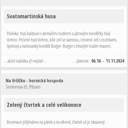
Svatomartinská husa
Polévka: Husí kaldoun s domácími nudlemi a játrovými knedlíčky Husí
stehno: Pečené husí stehno, bílé zelí se slaninou, červené zelí s rozinkami,
špekový a karlovarský knedlík Burger: Burger s trhaným husím masem,
jablečno zelným chutney a křupavou cibulkou, hranolky Dezert: Podzimní …
... akční nabídka již neplatí ...
... platnost:
06.10. - 11.11.2024
Na Vršíčku - hornická hospoda
Šemberova 65
,
Příbram
Zelený čtvrtek a celé velikonoce
Rezervace přijímáme na pátek a na víkend, čtvrtek už je obsazený.