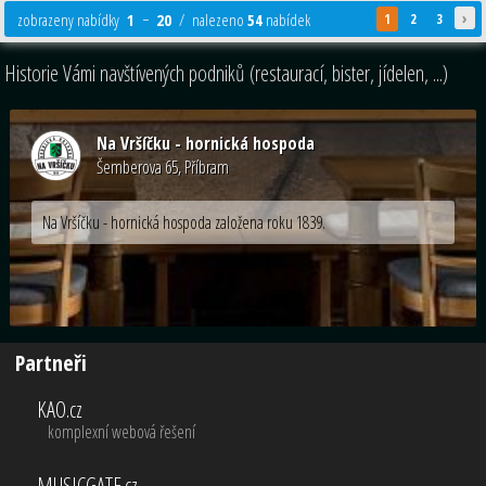
›
zobrazeny nabídky
1
−
20
/ nalezeno
54
nabídek
1
2
3
Historie Vámi navštívených podniků (restaurací, bister, jídelen, ...)
Na Vršíčku - hornická hospoda
Šemberova 65, Příbram
Na Vršíčku - hornická hospoda založena roku 1839.
Partneři
KAO.cz
komplexní webová řešení
MUSICGATE.cz