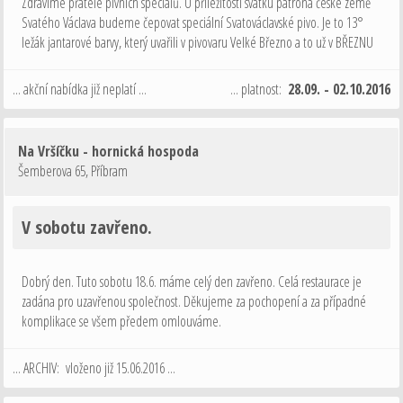
Zdravíme přátele pivních speciálů. U příležitosti svátku patrona české země
Svatého Václava budeme čepovat speciální Svatováclavské pivo. Je to 13°
ležák jantarové barvy, který uvařili v pivovaru Velké Březno a to už v BŘEZNU
!! Pivo zrálo neuvěřitelných 120 dnů v ležáckém sklepě a také nese …
... akční nabídka již neplatí ...
... platnost:
28.09. - 02.10.2016
Na Vršíčku - hornická hospoda
Šemberova 65
,
Příbram
V sobotu zavřeno.
Dobrý den. Tuto sobotu 18.6. máme celý den zavřeno. Celá restaurace je
zadána pro uzavřenou společnost. Děkujeme za pochopení a za případné
komplikace se všem předem omlouváme.
... ARCHIV: vloženo již 15.06.2016 ...