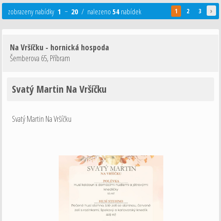
›
zobrazeny nabídky
1
−
20
/ nalezeno
54
nabídek
1
2
3
Na Vršíčku - hornická hospoda
Šemberova 65
,
Příbram
Svatý Martin Na Vršíčku
Svatý Martin Na Vršíčku