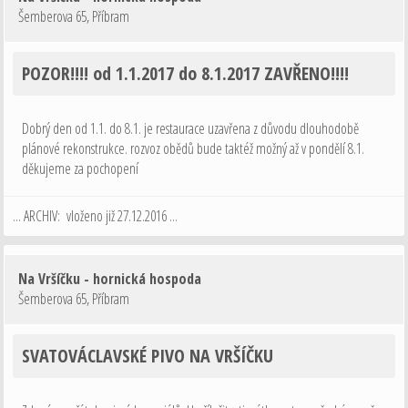
Šemberova 65
,
Příbram
POZOR!!!! od 1.1.2017 do 8.1.2017 ZAVŘENO!!!!
Dobrý den od 1.1. do 8.1. je restaurace uzavřena z důvodu dlouhodobě
plánové rekonstrukce. rozvoz obědů bude taktéž možný až v pondělí 8.1.
děkujeme za pochopení
... ARCHIV: vloženo již 27.12.2016 ...
Na Vršíčku - hornická hospoda
Šemberova 65
,
Příbram
SVATOVÁCLAVSKÉ PIVO NA VRŠÍČKU