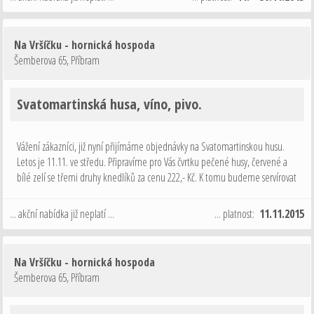
Na Vršíčku - hornická hospoda
Šemberova 65
,
Příbram
Svatomartinská husa, víno, pivo.
Vážení zákazníci, již nyní přijímáme objednávky na Svatomartinskou husu.
Letos je 11.11. ve středu. Připravíme pro Vás čvrtku pečené husy, červené a
bílé zelí se třemi druhy knedlíků za cenu 222,- Kč. K tomu budeme servírovat
Svatomartinské víno (růžové z vinných sklepů Valtice - první víno z …
... akční nabídka již neplatí ...
... platnost:
11.11.2015
Na Vršíčku - hornická hospoda
Šemberova 65
,
Příbram