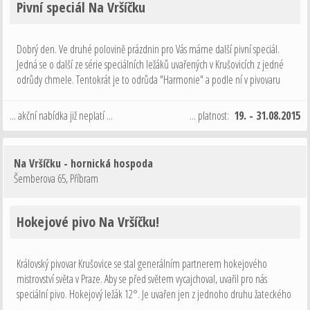
Pivní speciál Na Vršíčku
Dobrý den. Ve druhé polovině prázdnin pro Vás máme další pivní speciál.
Jedná se o další ze série speciálních ležáků uvařených v Krušovicích z jedné
odrůdy chmele. Tentokrát je to odrůda "Harmonie" a podle ní v pivovaru
nazvali i tento speciál. Ležák Harmonie je klasické pivo …
... akční nabídka již neplatí ...
... platnost:
19. - 31.08.2015
Na Vršíčku - hornická hospoda
Šemberova 65
,
Příbram
Hokejové pivo Na Vršíčku!
Královský pivovar Krušovice se stal generálním partnerem hokejového
mistrovství světa v Praze. Aby se před světem vycajchoval, uvařil pro nás
speciální pivo. Hokejový ležák 12°. Je uvařen jen z jednoho druhu žateckého
chmele odrůdy SAAZ LATE. Pan sládek si stojí za tím, že se mu to povedlo. Tak