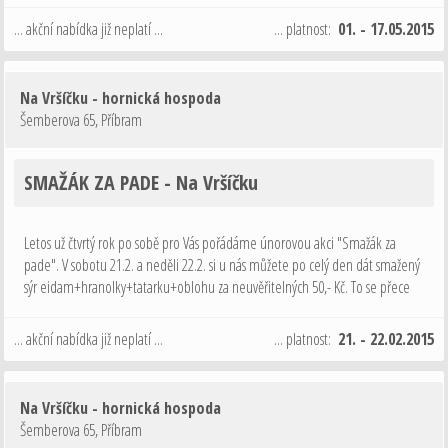
…
... akční nabídka již neplatí ...
... platnost:
01. - 17.05.2015
Na Vršíčku - hornická hospoda
Šemberova 65
,
Příbram
SMAŽÁK ZA PADE - Na Vršíčku
Letos už čtvrtý rok po sobě pro Vás pořádáme únorovou akci "Smažák za
pade". V sobotu 21.2. a neděli 22.2. si u nás můžete po celý den dát smažený
sýr eidam+hranolky+tatarku+oblohu za neuvěřitelných 50,- Kč. To se přece
nevyplatí vařit doma. I gumová bageta u pumpy je dražší. Tak …
... akční nabídka již neplatí ...
... platnost:
21. - 22.02.2015
Na Vršíčku - hornická hospoda
Šemberova 65
,
Příbram