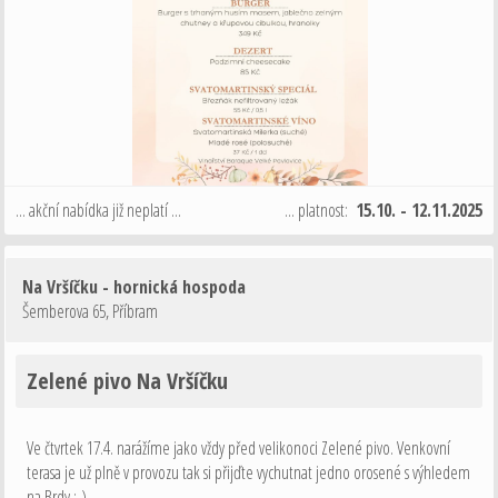
... akční nabídka již neplatí ...
... platnost:
15.10. - 12.11.2025
Na Vršíčku - hornická hospoda
Šemberova 65
,
Příbram
Zelené pivo Na Vršíčku
Ve čtvrtek 17.4. narážíme jako vždy před velikonoci Zelené pivo. Venkovní
terasa je už plně v provozu tak si přijďte vychutnat jedno orosené s výhledem
na Brdy :-)