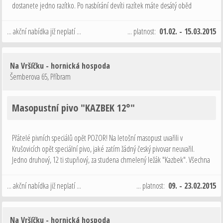
dostanete jedno razítko. Po nasbírání devíti razítek máte desátý oběd
zdarma (je jedno jestli s polévkou nebo bez). Samotná polévka se za oběd
…
... akční nabídka již neplatí ...
... platnost:
01.02. - 15.03.2015
Na Vršíčku - hornická hospoda
Šemberova 65
,
Příbram
Masopustní pivo "KAZBEK 12°"
Přátelé pivních speciálů opět POZOR! Na letošní masopust uvařili v
Krušovicích opět speciální pivo, jaké zatím žádný český pivovar neuvařil.
Jedno druhový, 12 ti stupňový, za studena chmelený ležák "Kazbek". Všechna
česká piva jsou vařena z více druhů a odrůd chmele a to až na vyjímky …
... akční nabídka již neplatí ...
... platnost:
09. - 23.02.2015
Na Vršíčku - hornická hospoda