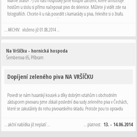
Máme žirafu!! :-) Do naší hospůdky jsme koupili zařízení, které umožňuje
hostům u stolu si přímo načepovat pivo do sklenice. Můžete ji vidět zde na
fotografiích. Chcete-li u nás posedět s kamarády u piva, řekněte si o žirafu.
Zdá se, že jsme v Příbrami PRVNÍ !!
... ARCHIV: vloženo již 01.08.2014 ...
Na Vršíčku - hornická hospoda
Šemberova 65
,
Příbram
Dopíjení zeleného piva NA VRŠÍČKU
Povedl se nám husarský kousek a díky dobrým vztahům s obchodním
zástupcem pivovaru jsme získali poslední dva sudy zeleného piva v Čechách,
které se zakutálely do rohu pivovarského skladu. Protože jsou to opravdu
poslední exempláře, získali jsme je za bonusovou cenu a proto pro Vás
máme akci: …
... akční nabídka již neplatí ...
... platnost:
13. - 14.06.2014