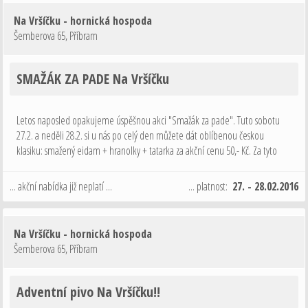
Na Vršíčku - hornická hospoda
Šemberova 65
,
Příbram
SMAŽÁK ZA PADE Na Vršíčku
Letos naposled opakujeme úspěšnou akci "Smažák za pade". Tuto sobotu
27.2. a neděli 28.2. si u nás po celý den můžete dát oblíbenou českou
klasiku: smažený eidam + hranolky + tatarka za akční cenu 50,- Kč. Za tyto
peníze se přece nevyplatí trávit čas vařením doma. Radši přijďte k nám. …
... akční nabídka již neplatí ...
... platnost:
27. - 28.02.2016
Na Vršíčku - hornická hospoda
Šemberova 65
,
Příbram
Adventní pivo Na Vršíčku!!