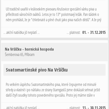
Už tradičně uvařili v královském pivovaru Krušovice speciální várku piva u
příležitosti vánočních svátků. Letos je to 13° polotmavý ležák. Pan sládek o
něm prohlásil, že je "chlebnaté a plné chuti jako piva našich dědů". A že prý
se mu to letos fakt povedlo. Tak posuďte jestli nekecal. …
... akční nabídka již neplatí ...
... platnost:
01. - 31.12.2015
Na Vršíčku - hornická hospoda
Šemberova 65
,
Příbram
Svatomartinské pivo Na Vršíčku
Po velkém úspěchu Svatomartinského piva, které čepujeme od minulé
středy a vlastně i po nátlaku ze strany štamgastů jsme dokázali sehnat ještě
další čtyři soudky tohoto povedeného speciálu. Proto jej máme stále v
nabídce. Pivo je hodně hořké a chuťově plné a zatím se nestalo, že by
někomu …
... akční nabídka již neplatí ...
... platnost:
11. - 30.11.2015