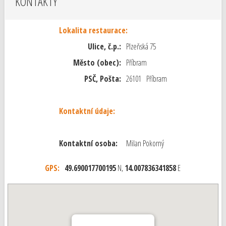
KONTAKTY
Lokalita restaurace:
Ulice, č.p.:
Plzeňská 75
Město (obec):
Příbram
PSČ, Pošta:
26101 Příbram
Kontaktní údaje:
Kontaktní osoba:
Milan Pokorný
GPS:
49.690017700195
N,
14.007836341858
E