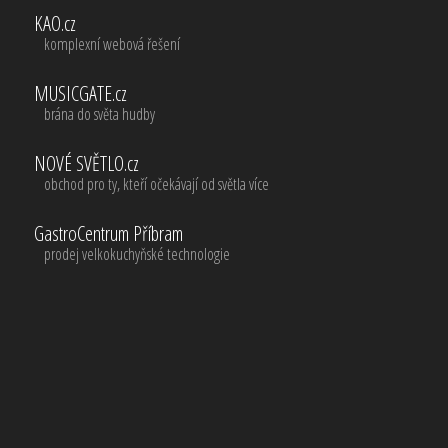
KAO.cz
komplexní webová řešení
MUSICGATE.cz
brána do světa hudby
NOVÉ SVĚTLO.cz
obchod pro ty, kteří očekávají od světla více
GastroCentrum Příbram
prodej velkokuchyňské technologie