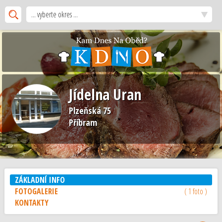
... vyberte okres ...
Jídelna Uran
Plzeňská 75
Příbram
ZÁKLADNÍ INFO
FOTOGALERIE
( 1 foto )
KONTAKTY